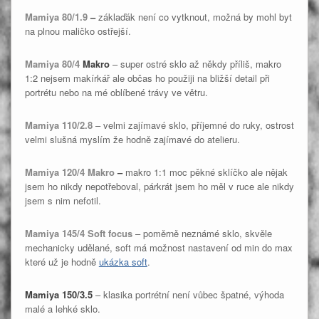
Mamiya 80/1.9
–
záklaďák není co vytknout, možná by mohl byt
na plnou maličko ostřejší.
Mamiya 80/4
Makro
– super ostré sklo až někdy příliš, makro
1:2 nejsem makírkář ale občas ho použiji na bližší detail při
portrétu nebo na mé oblíbené trávy ve větru.
Mamiya 110/2.8
– velmi zajímavé sklo, příjemné do ruky, ostrost
velmi slušná myslím že hodně zajímavé do atelieru.
Mamiya 120/4 Makro
–
makro 1:1 moc pěkné sklíčko ale nějak
jsem ho nikdy nepotřeboval, párkrát jsem ho měl v ruce ale nikdy
jsem s nim nefotil.
Mamiya 145/4 Soft focus
– poměrně neznámé sklo, skvěle
mechanicky udělané, soft má možnost nastavení od min do max
které už je hodně
ukázka soft
.
Mamiya 150/3.5
– klasika portrétní není vůbec špatné, výhoda
malé a lehké sklo.