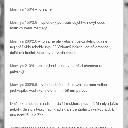
Mamiya 150/4
– to samé
Mamiya 150/2,8
– špičkový portrétní objektiv, nevýhodou
maličko větší rozměry.
Mamiya 200/2.8
– to samé ale větší a trošku delší, údajně
nejlepší sklo tohohle typu?? Výborný bokeh, jediná drobnost,
delší minimální zaostřovací vzdálenost.
Mamiya 210/4
– asi nejhorší sklo, vlastní zkušenosti to
potvrzují.
Mamiya 300/5.6
–
velmi dobré sklíčko kvalitou mne velice
překvapilo, vestavěná clona, filtr 58mm paráda.
Delší skla neznám, nefotím delším sklem, plus má Mamiya ještě
několik dalších typu, například skla s centrální závěrkou atd. k
nim nemůžu nic říct.
Jedna drobná výhoda Mamiya umí přes redukci používat CZJ