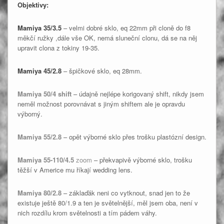
Objektivy:
Mamiya 35/3.5
– velmi dobré sklo, eq 22mm při cloně do f8
měkčí ružky ,dále vše OK, nemá sluneční clonu, dá se na něj
upravit clona z tokiny 19-35.
Mamiya 45/2.8
– špičkové sklo, eq 28mm.
Mamiya 50/4 shift
– údajně nejlépe korigovaný shift, nikdy jsem
neměl možnost porovnávat s jiným shiftem ale je opravdu
výborný.
Mamiya 55/2.8
– opět výborné sklo přes trošku plastózní design.
Mamiya 55-110/4.5
zoom
– překvapivě výborné sklo, trošku
těžší v Americe mu říkají wedding lens.
Mamiya 80/2.8
– záklaďák neni co vytknout, snad jen to že
existuje ještě 80/1.9 a ten je světelnější, měl jsem oba, není v
nich rozdílu krom světelnosti a tím pádem váhy.