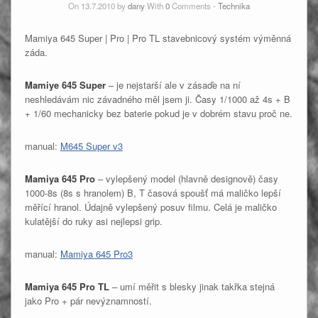
On 13.7.2010 by
dany
With
0
Comments -
Technika
Mamiya 645 Super | Pro | Pro TL stavebnicový systém výměnná
záda.
Mamiye 645 Super
– je nejstarší ale v zásaďe na ní
neshledávám nic závadného měl jsem ji. Časy 1/1000 až 4s + B
+ 1/60 mechanicky bez baterie pokud je v dobrém stavu proč ne.
manual:
M645 Super v3
Mamiya 645 Pro
– vylepšený model (hlavně designově) časy
1000-8s (8s s hranolem) B, T časová spoušť má maličko lepší
měřící hranol. Údajně vylepšený posuv filmu. Celá je maličko
kulatější do ruky asi nejlepsi grip.
manual:
Mamiya 645 Pro3
Mamiya 645 Pro TL
– umí měřit s blesky jinak takřka stejná
jako Pro + pár nevýznamností.