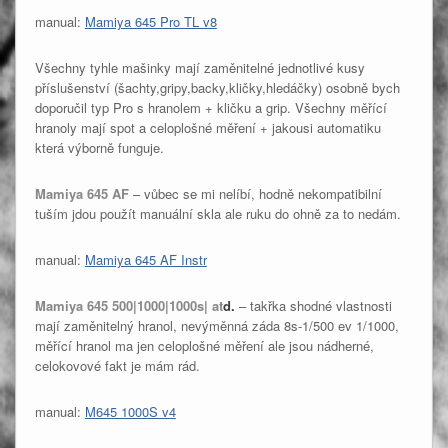
manual:
Mamiya 645 Pro TL v8
Všechny tyhle mašinky mají zaměnitelné jednotlivé kusy
příslušenství (šachty,gripy,backy,kličky,hledáčky) osobně bych
doporučil typ Pro s hranolem + kličku a grip. Všechny měřící
hranoly mají spot a celoplošné měření + jakousi automatiku
která výborně funguje.
Mamiya 645 AF
– vůbec se mi nelíbí, hodně nekompatibilní
tuším jdou použít manuální skla ale ruku do ohně za to nedám.
manual:
Mamiya 645 AF Instr
Mamiya 645 500|1000|1000s| at
d.
– takřka shodné vlastnosti
mají zaměnitelný hranol, nevýměnná záda 8s-1/500 ev 1/1000,
měřící hranol ma jen celoplošné měření ale jsou nádherné,
celokovové fakt je mám rád.
manual:
M645 1000S v4