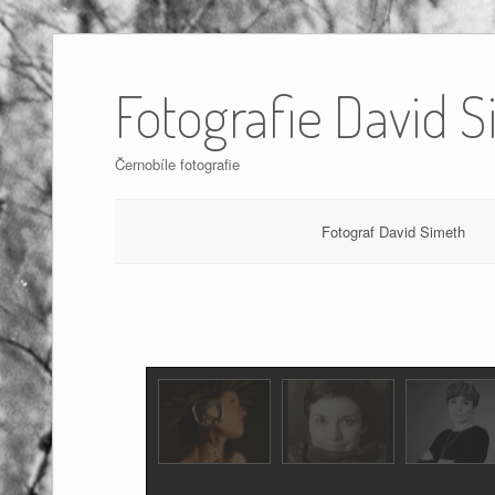
Skip
to
Fotografie David 
content
Černobíle fotografie
Fotograf David Simeth