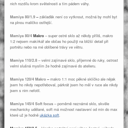
nich rozdílu krom světelnosti a tím pádem váhy.
Mamiya 80/1.9
–
záklaďák není co vytknout, možná by mohl byt
na plnou maličko ostřejší.
Mamiya 80/4
Makro
– super ostré sklo až někdy příliš, makro
1:2 nejsem makírkář ale občas ho použiji na bližší detail při
portrétu nebo na mé oblíbené trávy ve větru.
Mamiya 110/2.8
– velmi zajímavé sklo, příjemné do ruky, ostrost
velmi slušná myslím že hodně zajímavé do atelieru.
Mamiya 120/4 Makro
–
makro 1:1 moc pěkné sklíčko ale nějak
jsem ho nikdy nepotřeboval, párkrát jsem ho měl v ruce ale nikdy
jsem s nim nefotil.
Mamiya 145/4 Soft focus
– poměrně neznámé sklo, skvěle
mechanicky udělané, soft má možnost nastavení od min do max
které už je hodně
ukázka soft
.