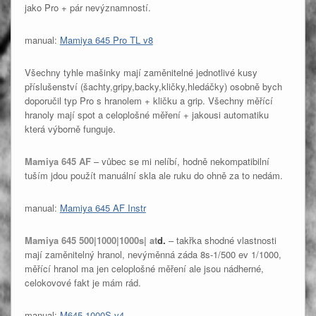
jako Pro + pár nevýznamností.
manual:
Mamiya 645 Pro TL v8
Všechny tyhle mašinky mají zaměnitelné jednotlivé kusy
příslušenství (šachty,gripy,backy,kličky,hledáčky) osobně bych
doporučil typ Pro s hranolem + kličku a grip. Všechny měřící
hranoly mají spot a celoplošné měření + jakousi automatiku
která výborně funguje.
Mamiya 645 AF
– vůbec se mi nelíbí, hodně nekompatibilní
tuším jdou použít manuální skla ale ruku do ohně za to nedám.
manual:
Mamiya 645 AF Instr
Mamiya 645 500|1000|1000s| at
d.
– takřka shodné vlastnosti
mají zaměnitelný hranol, nevýměnná záda 8s-1/500 ev 1/1000,
měřící hranol ma jen celoplošné měření ale jsou nádherné,
celokovové fakt je mám rád.
manual:
M645 1000S v4