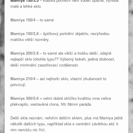
Mamiya 150/3.5
– klasika portrétní není vůbec špatné, výhoda
malé a lehké sklo.
Mamiya 150/4
– to samé
Mamiya 150/2,8
– špičkový portrétní objektiv, nevýhodou
maličko větší rozměry.
Mamiya 200/2.8
– to samé ale větší a trošku delší, údajně
nejlepší sklo tohohle typu?? Výborný bokeh, jediná drobnost,
delší minimální zaostřovací vzdálenost.
Mamiya 210/4
– asi nejhorší sklo, vlastní zkušenosti to
potvrzují.
Mamiya 300/5.6
–
velmi dobré sklíčko kvalitou mne velice
překvapilo, vestavěná clona, filtr 58mm paráda.
Delší skla neznám, nefotím delším sklem, plus má Mamiya ještě
několik dalších typu, například skla s centrální závěrkou atd. k
nim nemůžu nic říct.