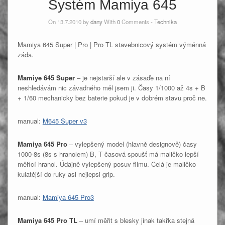
Systém Mamiya 645
On 13.7.2010 by
dany
With
0
Comments -
Technika
Mamiya 645 Super | Pro | Pro TL stavebnicový systém výměnná
záda.
Mamiye 645 Super
– je nejstarší ale v zásaďe na ní
neshledávám nic závadného měl jsem ji. Časy 1/1000 až 4s + B
+ 1/60 mechanicky bez baterie pokud je v dobrém stavu proč ne.
manual:
M645 Super v3
Mamiya 645 Pro
– vylepšený model (hlavně designově) časy
1000-8s (8s s hranolem) B, T časová spoušť má maličko lepší
měřící hranol. Údajně vylepšený posuv filmu. Celá je maličko
kulatější do ruky asi nejlepsi grip.
manual:
Mamiya 645 Pro3
Mamiya 645 Pro TL
– umí měřit s blesky jinak takřka stejná