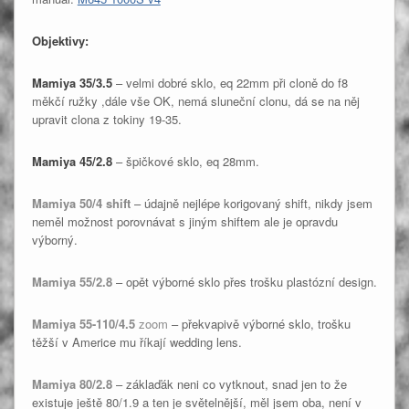
Objektivy:
Mamiya 35/3.5
– velmi dobré sklo, eq 22mm při cloně do f8
měkčí ružky ,dále vše OK, nemá sluneční clonu, dá se na něj
upravit clona z tokiny 19-35.
Mamiya 45/2.8
– špičkové sklo, eq 28mm.
Mamiya 50/4 shift
– údajně nejlépe korigovaný shift, nikdy jsem
neměl možnost porovnávat s jiným shiftem ale je opravdu
výborný.
Mamiya 55/2.8
– opět výborné sklo přes trošku plastózní design.
Mamiya 55-110/4.5
zoom
– překvapivě výborné sklo, trošku
těžší v Americe mu říkají wedding lens.
Mamiya 80/2.8
– záklaďák neni co vytknout, snad jen to že
existuje ještě 80/1.9 a ten je světelnější, měl jsem oba, není v