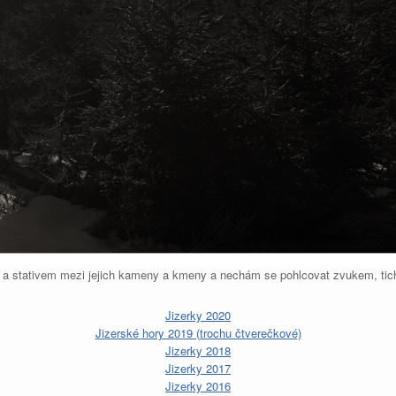
a stativem mezi jejich kameny a kmeny a nechám se pohlcovat zvukem, ti
Jizerky 2020
Jizerské hory 2019 (trochu čtverečkové)
Jizerky 2018
Jizerky 2017
Jizerky 2016