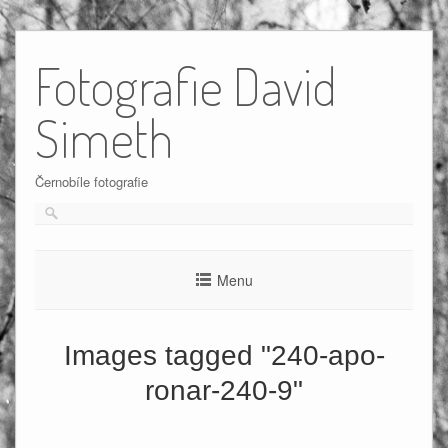
Skip
to
Fotografie David
content
Simeth
Černobíle fotografie
Menu
Images tagged "240-apo-
ronar-240-9"