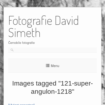
Skip
to
Fotografie David
content
Simeth
Černobíle fotografie
Menu
Images tagged "121-super-
angulon-1218"
[Ukázat prezentaci]